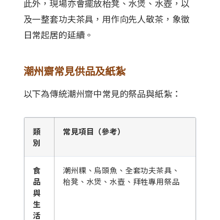
此外，現場亦會擺放枱凳、水煲、水壺，以
及一整套功夫茶具，用作向先人敬茶，象徵
日常起居的延續。
潮州齋常見供品及紙紮
以下為傳統潮州齋中常見的祭品與紙紮：
類
常見項目（參考）
別
食
潮州粿、烏頭魚、全套功夫茶具、
品
枱凳、水煲、水壺、拜牲專用祭品
與
生
活