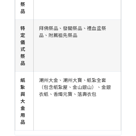
祭
品
特
拜佛祭品、發關祭品、禮血盆祭
定
品、附薦祖先祭品
儀
式
祭
品
紙
潮州大金、潮州大寶、紙紮全套
紮
（包含紙紮屋、金山銀山）、金銀
與
衣紙、香燭元寶、落壽衣包
大
金
用
品