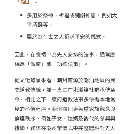
「醮」：
多用於祭神、祈福或酬謝神恩，例如太
平清醮等。
屬於為在世之人祈求平安的儀式。
因此，在喪禮中為先人安排的法事，通常應
稱為「做齋」或「功德法事」。
從文化背景來看，潮州齋源於潮汕地區的民
間道教傳統，並一直由在港潮籍社群承傳至
今。相比之下，廣府道教法事多依循本地常
見的科儀程序。潮州齋則更著重家族觀念與
倫理秩序，例如子女、媳婿及後代的參與與
禮節，務求在潮州齋儀式中完整體現對先人