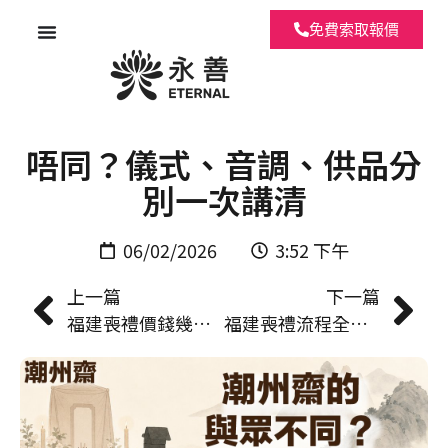
免費索取報價
潮州齋與一般道教法事有咩
唔同？儀式、音調、供品分
別一次講清
06/02/2026
3:52 下午
上一篇
下一篇
福建喪禮價錢幾多？基本套餐、加購項目與預算範圍全拆解
福建喪禮流程全指引｜設靈守夜、出殯儀式至做七安位逐步說明