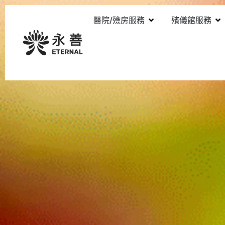
醫院/殮房服務
殯儀館服務