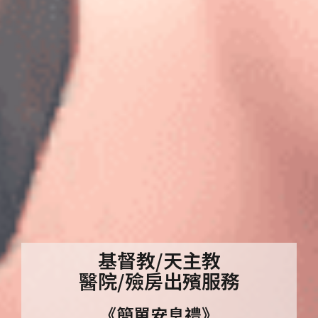
基督教/天主教
醫院/殮房出殯服務
《簡單安息禮》