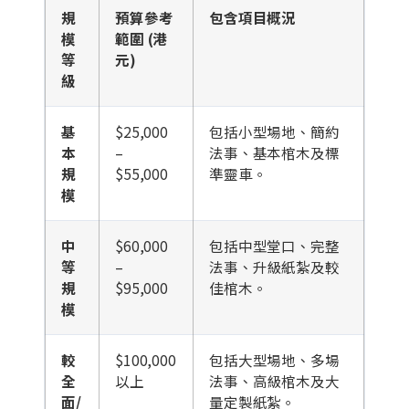
規
預算參考
包含項目概況
模
範圍 (港
等
元)
級
基
$25,000
包括小型場地、簡約
本
–
法事、基本棺木及標
規
$55,000
準靈車。
模
中
$60,000
包括中型堂口、完整
等
–
法事、升級紙紮及較
規
$95,000
佳棺木。
模
較
$100,000
包括大型場地、多場
全
以上
法事、高級棺木及大
面/
量定製紙紮。