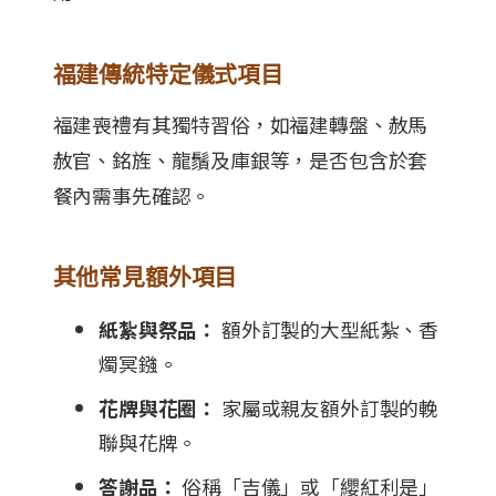
福建傳統特定儀式項目
福建喪禮有其獨特習俗，如福建轉盤、赦馬
赦官、銘旌、龍鬚及庫銀等，是否包含於套
餐內需事先確認。
其他常見額外項目
紙紮與祭品：
額外訂製的大型紙紮、香
燭冥鏹。
花牌與花圈：
家屬或親友額外訂製的輓
聯與花牌。
答謝品：
俗稱「吉儀」或「纓紅利是」