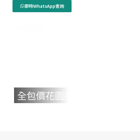
即時WhatsApp查詢
綠色殯葬
花園撤灰或海上撒灰
香港永善殯儀服務公司會協助
家屬申請各類撒灰事宜，減少
家屬的負擔。
全包價花園撒灰$4,800