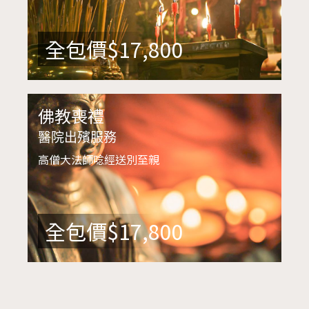
全包價$17,800
佛教喪禮
醫院出殯服務
高僧大法師唸經送別至親
全包價$17,800