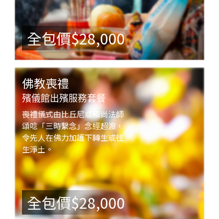
全包價$28,000
佛教喪禮
殯儀館出殯服務套餐
喪禮儀式由比丘尼或和尚法師
頌唸「三時繫念」念經超渡，
令先人在佛力加護下轉生或往
生淨土。
全包價$28,000