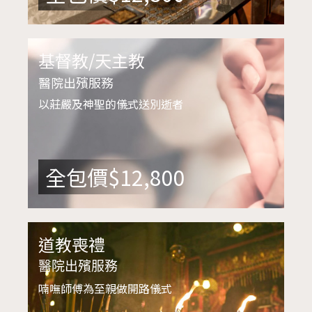
基督教/天主教
醫院出殯服務
以莊嚴及神聖的儀式送別逝者
全包價$12,800
道教喪禮
醫院出殯服務
喃嘸師傅為至親做開路儀式