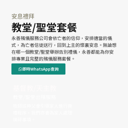
安息禮拜
教堂/聖堂套餐
永善殯儀服務公司會依亡者的信仰，安排適當的儀
式，為亡者信徒送行，回到上主的懷裏安息。無論想
在哪一個教堂/聖堂舉辦告別禮儀，永善都能為你安
排專業且完整的殯儀服務套餐。
即時WhatsApp查詢
基督教/天主教
教堂/聖堂出殯服務
牧師或神父會引領家人進行喪
禮程序，我們亦會為家人處理
瑣碎事項。