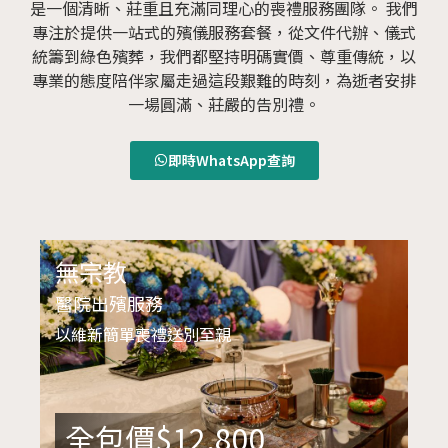
是一個清晰、莊重且充滿同理心的喪禮服務團隊。 我們
專注於提供一站式的殯儀服務套餐，從文件代辦、儀式
統籌到綠色殯葬，我們都堅持明碼實價、尊重傳統，以
專業的態度陪伴家屬走過這段艱難的時刻，為逝者安排
一場圓滿、莊嚴的告別禮。
即時WhatsApp查詢
無宗教
醫院出殯服務
以維新簡單喪禮送別至親
全包價$12,800