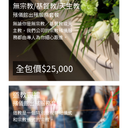
無宗教/基督教/天主教
殯儀館出殯服務套餐
無論你是無宗教／基督教或天
主教，我們公司的宗教殯儀服
務都由專人為你細心跟進。
全包價$25,000
道教喪禮
殯儀館出殯服務套餐
道教是一個特別重視祭祀儀式
和宗教儀式的宗教。