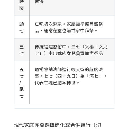
時
習俗
間
頭
亡魂初次返家。家屬需準備豐盛祭
七
品，通常在靈位前或家中拜祭。
三
傳統福建習俗中，三七（又稱「女兒
七
七」）由出嫁的女兒負責備辦祭品
五
通常會請法師進行較大型的超度法
七
事。七七（四十九日）為「滿七」，
/
代表亡魂已結案轉世。
尾
七
現代家庭亦會選擇簡化或合併進行（切