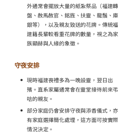
外通常會擺放大量的紙紮祭品（福建轉
盤、赦馬赦官、銘旌、扶靈、龍鬚、庫
銀等），以及親友致送的花牌。傳統福
建籍長輩較看重花牌的數量，視之為家
族顯赫與人緣的象徵。
守夜安排
現時福建喪禮多為一晚設靈，翌日出
殯。直系家屬通常會在靈堂接待前來弔
唁的親友。
部分家庭仍會安排守夜與添香儀式，亦
有家庭選擇簡化處理，這方面可按實際
情況決定。