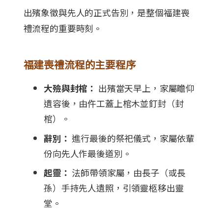
出殯象徵與先人的正式告別，是整個福建喪
禮流程的重要時刻。
福建喪禮流程的主要程序
大殮與封棺：
出殯當天早上，家屬瞻仰
遺容後，由仵工蓋上棺木並釘封（封
棺）。
辭別：
進行最後的祭祀儀式，家屬依輩
份向先人作最後道別。
起靈：
法師帶領家屬，由長子（或長
孫）手持先人遺照，引領靈柩移出靈
堂。