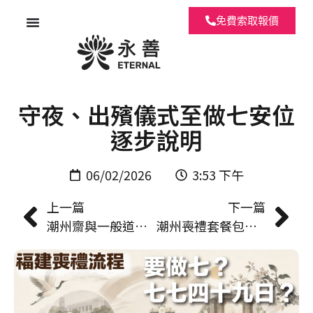
免費索取報價
福建喪禮流程全指引｜設靈
守夜、出殯儀式至做七安位
逐步說明
06/02/2026
3:53 下午
上一篇
下一篇
潮州齋與一般道教法事有咩唔同？儀式、音調、供品分別一次講清
潮州喪禮套餐包咩？靈堂、法事、祭品逐項拆解