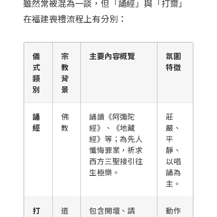
雖然常被混為一談，但「誦經」與「打齋」
在福建喪禮流程上有分別：
儀
宗
主要內容概覽
氛圍
式
教
特徵
類
背
別
景
誦
佛
誦讀《阿彌陀
莊
經
教
經》、《地藏
嚴、
經》等；為先人
平
懺悔罪業，祈求
靜、
西方三聖接引往
以唱
生極樂。
誦為
主。
打
道
包含開壇、請
動作