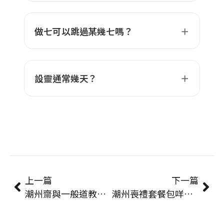
做七可以跳過某幾七嗎？
設靈通常幾天？
上一篇
下一篇
潮州齋與一般道教法事有咩唔同？儀式、音調、供品分別一次講清
潮州喪禮套餐包咩？靈堂、法事、祭品逐項拆解