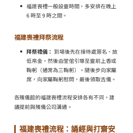
福建喪禮一般設靈時間，多安排在晚上
6 時至 9 時之間。
福建喪禮拜祭流程
拜祭禮儀：
到場後先在接待處簽名、放
低帛金，然後由堂倌引導至靈前上香或
鞠躬（通常為三鞠躬）。隨後步向家屬
席，向家屬鞠躬慰問，最後領取吉儀。
各殯儀館的福建喪禮流程安排各有不同，建
議提前與殯儀公司溝通。
福建喪禮流程：誦經與打齋安