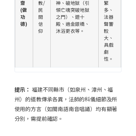
齋
教/
神、破地獄（引
繁
(做
民
領亡魂突破地獄
多、
功
間
之門）、遊十
法器
德)
信
殿、過金銀橋、
聲響
仰
沐浴更衣等。
較
大、
具戲
劇
性。
提示：
福建不同縣市（如泉州、漳州、福
州）的道教傳承各異，法師的科儀細節及所
使用的方言（如閩南語南音唱誦）均有顯著
分別，需提前確認。