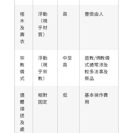
棺
浮動
高
豐儉由人
木
（視
及
乎材
壽
質）
衣
宗
浮動
中至
道教/佛教儀
教
（視
高
式通常涉及
儀
乎宗
較多法事及
式
教）
祭品
遺
相對
低
基本操作費
體
固定
用
接
送
及
處