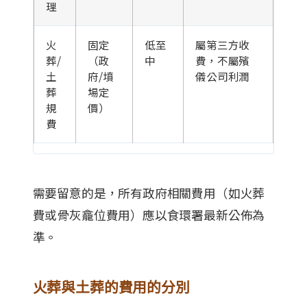
理
火
固定
低至
屬第三方收
葬/
（政
中
費，不屬殯
土
府/墳
儀公司利潤
葬
場定
規
價）
費
需要留意的是，所有政府相關費用（如火葬
費或骨灰龕位費用）應以食環署最新公佈為
準。
火葬與土葬的費用的分別