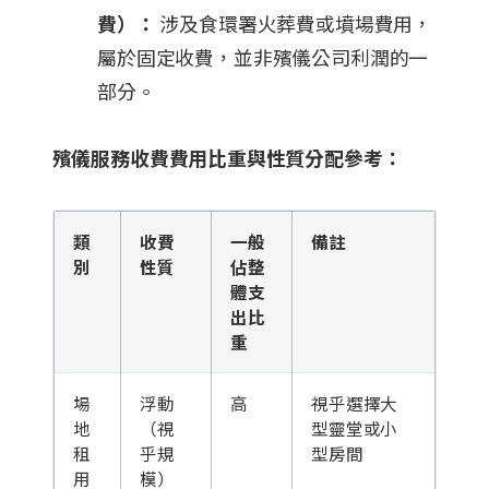
費）：
涉及食環署火葬費或墳場費用，
屬於固定收費，並非殯儀公司利潤的一
部分。
殯儀服務收費
費用比重與性質分配參考：
類
收費
一般
備註
別
性質
佔整
體支
出比
重
場
浮動
高
視乎選擇大
地
（視
型靈堂或小
租
乎規
型房間
用
模）