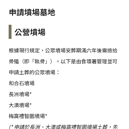
申請墳場墓地
公營墳場
根據現行規定，公眾墳場安葬期滿六年後需撿拾
骨殖（即「執骨」）。以下是由食環署管理並可
申請土葬的公眾墳場：
和合石墳場
長洲墳場*
大澳墳場*
梅窩禮智園墳場*
(* 申請於長洲、大澳或梅窩禮智園墳場土葬，先