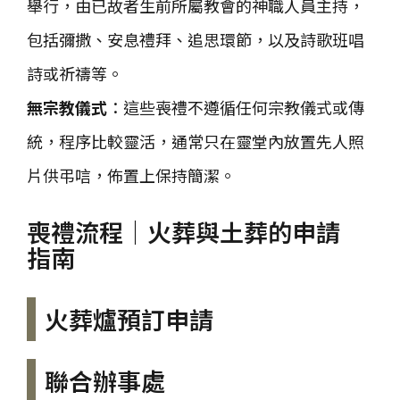
舉行，由已故者生前所屬教會的神職人員主持，
包括彌撒、安息禮拜、追思環節，以及詩歌班唱
詩或祈禱等。
無宗教儀式
：這些喪禮不遵循任何宗教儀式或傳
統，程序比較靈活，通常只在靈堂內放置先人照
片供弔唁，佈置上保持簡潔。
喪禮流程｜火葬與土葬的申請
指南
火葬爐預訂申請
聯合辦事處