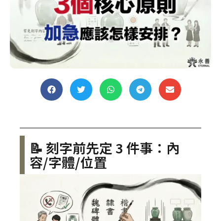
📝 刻字前先定 3 件事：內
容/字體/位置