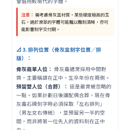
會選用較現代的字體。
注意：
需考慮骨灰盅材質，某些硬度極高的玉
石，過於潦草的字體可能難以雕刻清晰，亦可
能影響刻字交付期。
📐 3. 排列位置（骨灰盅刻字位置／排
版）：
骨灰龕單人位
：
骨灰龕通常採用中間對
齊，主要稱謂在正中，生卒年份在兩側。
預留雙人位（合葬）
：
這是最常被忽略的
一點。如果計劃日後讓配偶合葬，現在骨
灰龕石碑刻字時必須採取「左右排列」
（男左女右傳統），並預留另一半的空
間，而非將第一位先人的資料刻在正中
央。