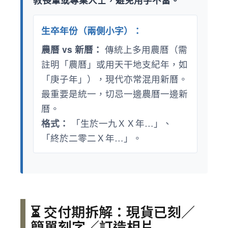
生卒年份（兩側小字）：
農曆 vs 新曆：
傳統上多用農曆（需
註明「農曆」或用天干地支紀年，如
「庚子年」），現代亦常混用新曆。
最重要是統一，切忌一邊農曆一邊新
曆。
格式：
「生於一九ＸＸ年…」、
「終於二零二Ｘ年…」。
⏳ 交付期拆解：現貨已刻／
簡單刻字／訂造相片