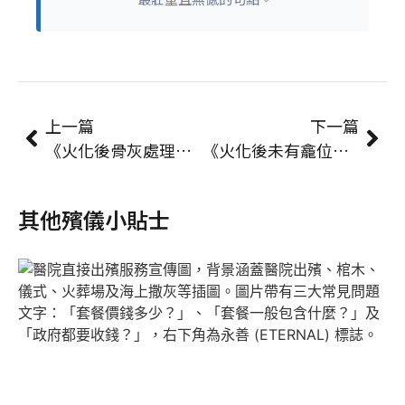
上一篇
下一篇
《火化後骨灰處理全指引｜何時買骨灰盅？從領灰、暫存到上位完整時間線》
《火化後未有龕位或未撒灰？食環署「骨灰暫存」申請教學＋所需文件懶人包》
其他殯儀小貼士