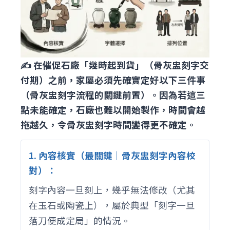
✍️ 在催促石廠「幾時起到貨」（骨灰盅刻字交
付期）之前，家屬必須先確實定好以下三件事
（骨灰盅刻字流程的關鍵前置）。因為若這三
點未能確定，石廠也難以開始製作，時間會越
拖越久，令骨灰盅刻字時間變得更不確定。
1. 內容核實（最關鍵｜骨灰盅刻字內容校
對）：
刻字內容一旦刻上，幾乎無法修改（尤其
在玉石或陶瓷上），屬於典型「刻字一旦
落刀便成定局」的情況。