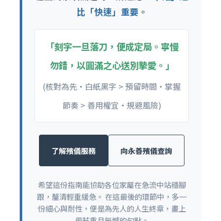
比「快速」重要
。
「刻字一旦落刀，便成定局。寧慢
勿錯，以圓滿之心送別摯愛。」
(核對為先・白紙黑字 > 預留時間・掌握
節奏 > 善用權宜・規避風險)
了解殯儀服務
向永善殯儀查詢
希望這份指南能協助各位家屬在急流中站穩腳
跟，釐清輕重緩急。 在這最後的環節中，多一
份細心與耐性，便是為先人的人生終章，畫上
最莊重且無憾的句點。