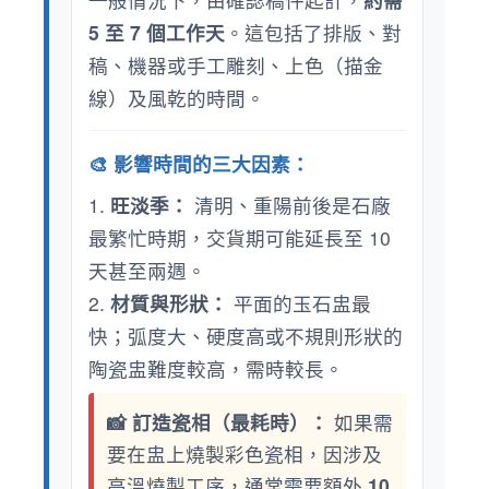
5 至 7 個工作天
。這包括了排版、對
稿、機器或手工雕刻、上色（描金
線）及風乾的時間。
🎨 影響時間的三大因素：
1.
旺淡季：
清明、重陽前後是石廠
最繁忙時期，交貨期可能延長至 10
天甚至兩週。
2.
材質與形狀：
平面的玉石盅最
快；弧度大、硬度高或不規則形狀的
陶瓷盅難度較高，需時較長。
📸 訂造瓷相（最耗時）：
如果需
要在盅上燒製彩色瓷相，因涉及
高溫燒製工序，通常需要額外
10