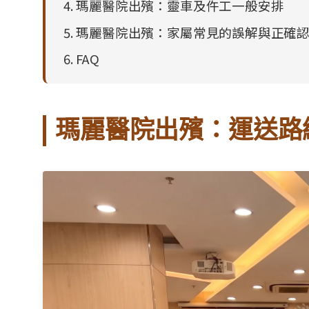
瑪麗醫院出殯：靈車及仵工一般安排
瑪麗醫院出殯：家屬常見的誤解與正確
FAQ
瑪麗醫院出殯：運送路