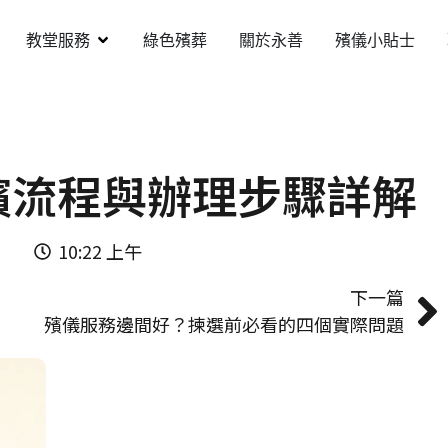
教堂服務
綠色殯葬
關於永善
殯儀小貼士
殯流程與辦理步驟詳解
10:22 上午
下一篇
殯儀服務邊間好？揀選前必看的四個實際問題