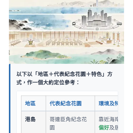
以下以「地區＋代表紀念花園＋特色」方
式，作一個大約定位參考：
地區
代表紀念花園
環境及特色簡
港島
哥連臣角紀念花
靠近海岸，視
園
偏好
及居住港