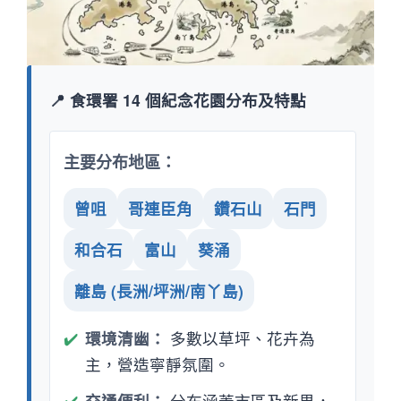
📍 食環署 14 個紀念花園分布及特點
主要分布地區：
曾咀
哥連臣角
鑽石山
石門
和合石
富山
葵涌
離島 (長洲/坪洲/南丫島)
✔️
環境清幽：
多數以草坪、花卉為
主，營造寧靜氛圍。
✔️
交通便利：
分布涵蓋市區及新界，