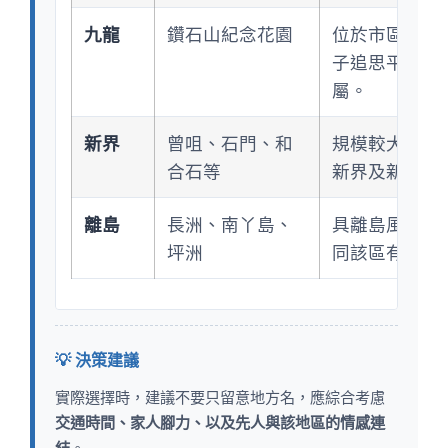
九龍
鑽石山紀念花園
位於市區，交
子追思平台，
屬。
新界
曾咀、石門、和
規模較大，部
合石等
新界及新市鎮
離島
長洲、南丫島、
具離島風景特
坪洲
同該區有淵源
💡 決策建議
實際選擇時，建議不要只留意地方名，應綜合考慮
交通時間、家人腳力、以及先人與該地區的情感連
結
。