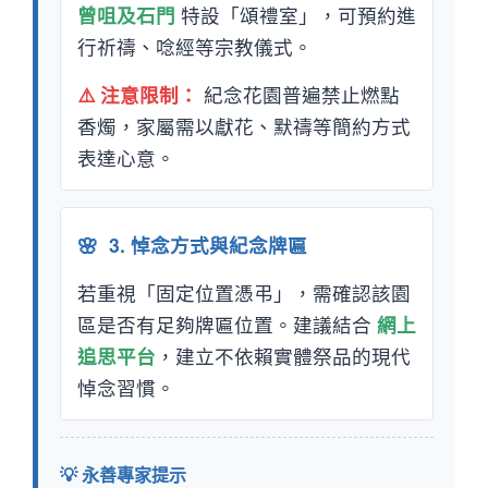
曾咀及石門
特設「頌禮室」，可預約進
行祈禱、唸經等宗教儀式。
⚠️ 注意限制：
紀念花園普遍禁止燃點
香燭，家屬需以獻花、默禱等簡約方式
表達心意。
🌸
3. 悼念方式與紀念牌匾
若重視「固定位置憑弔」，需確認該園
區是否有足夠牌匾位置。建議結合
網上
追思平台
，建立不依賴實體祭品的現代
悼念習慣。
💡 永善專家提示