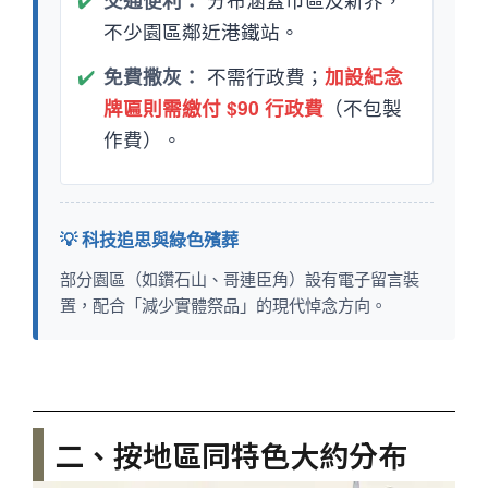
不少園區鄰近港鐵站。
✔️
免費撒灰：
不需行政費；
加設紀念
牌匾則需繳付 $90 行政費
（不包製
作費）。
💡 科技追思與綠色殯葬
部分園區（如鑽石山、哥連臣角）設有電子留言裝
置，配合「減少實體祭品」的現代悼念方向。
二、按地區同特色大約分布