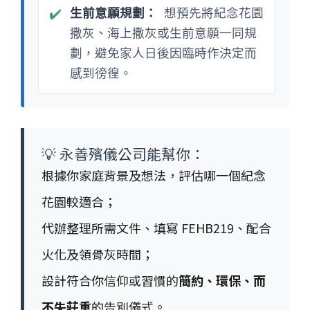
✔️
生前意願規劃：
想預先將紀念花園
撒灰、海上撒灰或生前意願一同規
劃，避免家人日後因臨時作決定而
感到徬徨。
💡
永善殯儀公司能幫你：
根據你家庭背景及想法，評估哪一個紀念
花園較適合；
代辦整理所需文件、填寫 FEHB219、配合
火化及領骨灰時間；
設計符合你信仰或習慣的
簡約、環保、而
不失莊重
的告別儀式。