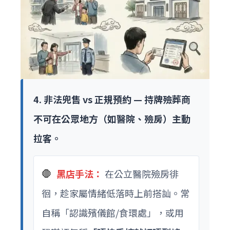
4. 非法兜售 vs 正規預約 — 持牌殮葬商
不可在公眾地方（如醫院、殮房）主動
拉客。
🛑
黑店手法：
在公立醫院殮房徘
徊，趁家屬情緒低落時上前搭訕。常
自稱「認識殯儀館/食環處」，或用