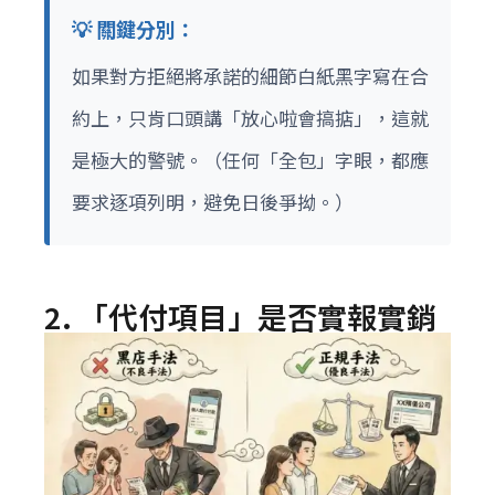
💡 關鍵分別：
如果對方拒絕將承諾的細節白紙黑字寫在合
約上，只肯口頭講「放心啦會搞掂」，這就
是極大的警號。（任何「全包」字眼，都應
要求逐項列明，避免日後爭拗。）
2. 「代付項目」是否實報實銷