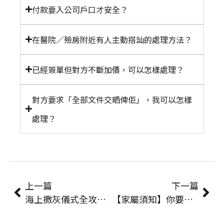
付款要入公司戶口才安全？
在醫院／殮房附近有人主動搭訕的處理方法？
已經簽單但對方不斷加價，可以怎樣處理？
對方要求「全部文件交晒俾佢」，我可以怎樣
處理？
上一篇
下一篇
海上撒灰儀式全攻略：基督教/佛教/道教流程、禁忌與船隻選擇 | 永善殯儀
【家屬須知】你要知道的頭七禁忌！準備清單、儀式及祭品