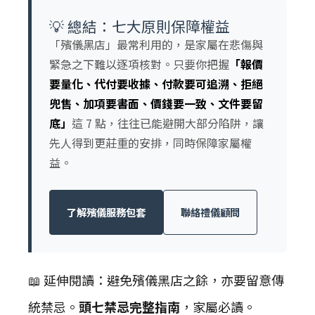
💡 總結：七大原則保障權益
「殯儀黑店」最常利用的，是家屬在悲傷與
緊急之下難以逐項核對。只要你把握
「報價
要量化、代付要收據、付款要可追溯、拒絕
兜售、加項要書面、價錢要一致、文件要留
底」
這 7 點，往往已能避開大部分陷阱，讓
先人得到更莊重的安排，同時保障家屬權
益。
了解殯儀服務包套
聯絡禮儀顧問
📖 延伸閱讀：避免殯儀黑店之餘，亦要留意傳
統禁忌。
頭七禁忌完整指南
，家屬必讀。