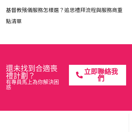
基督教殯儀服務怎樣選？追思禮拜流程與服務商重
點清單
還未找到合適喪
立即聯絡我
禮計劃？
們
有專員馬上為你解決困
惑