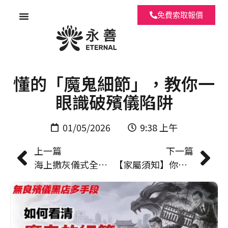
免費索取報價
【殯儀黑店】7個行內人才
懂的「魔鬼細節」，教你一
眼識破殯儀陷阱
01/05/2026
9:38 上午
上一篇
下一篇
海上撒灰儀式全攻略：基督教/佛教/道教流程、禁忌與船隻選擇 | 永善殯儀
【家屬須知】你要知道的頭七禁忌！準備清單、儀式及祭品