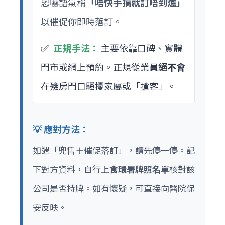
恐嚇語氣稱
「唔快手搞就訂唔到爐」
以催促你即時落訂。
✅
正規手法：
主要依靠口碑、實體
門市或網上預約。正規從業員
絕不會
在殮房門口騷擾家屬或「搶客」。
💡 應對方法：
如遇「兜售＋催促落訂」，請先
停一停
。記
下對方資料，自行上
食環署牌照名單
核對該
公司是否持牌。如有懷疑，可直接向醫院保
安反映。