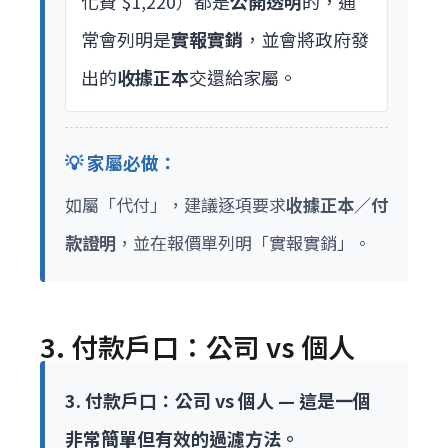
化費 $1,220）都是
公開透明
的，通
常會列明是
實報實銷
，並會將政府發
出的
收據正本
交還給家屬。
💡 家屬必做：
如屬「代付」，建議逐項要求
收據正本／付
款證明
，並在報價單列明「實報實銷」。
3. 付款戶口：公司 vs 個人
3. 付款戶口：公司 vs 個人 — 這是一個
非常簡單但有效的過濾方法。