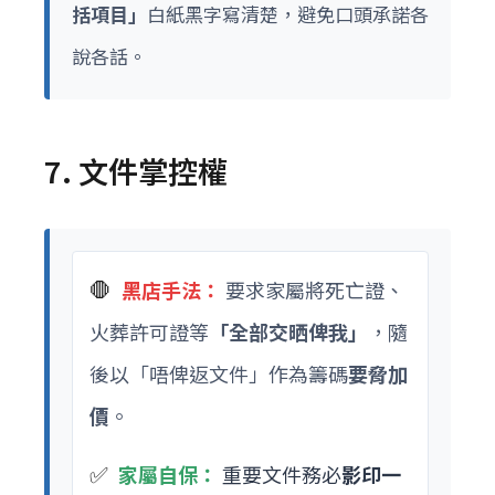
括項目」
白紙黑字寫清楚，避免口頭承諾各
說各話。
7. 文件掌控權
🛑
黑店手法：
要求家屬將死亡證、
火葬許可證等
「全部交晒俾我」
，隨
後以「唔俾返文件」作為籌碼
要脅加
價
。
✅
家屬自保：
重要文件務必
影印一