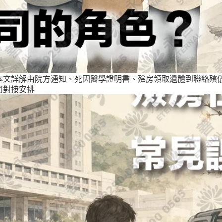
本文詳解由院方通知、死因醫學證明書、殮房領取遺體到聯絡殯
司對接安排