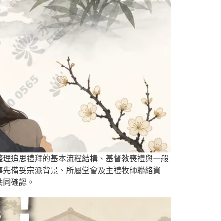
整理追思禮拜的基本流程結構、基督教喪禮與一般
事先備妥宗派背景、所屬堂會及主禮牧師聯絡資
共同確認。