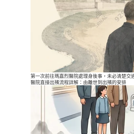
第一次前往瑪嘉烈醫院處理身後事，未必清楚交
醫院直接出殯流程詳解：由離世到出殯的安排